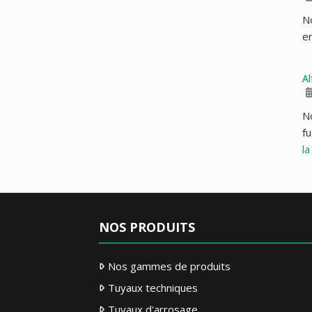
N
en
Al
N
fu
la
NOS PRODUITS
Nos gammes de produits
Tuyaux techniques
Tuyaux d'arrosage