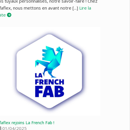
s tuyaux personnalisés, notre savoir-faire ! Chez
faflex, nous mettons en avant notre [...]
Lire la
uite
faflex rejoins La French Fab !
01/04/2025