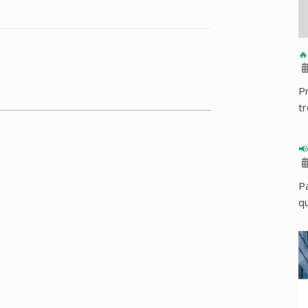
🔥
P
tr

P
qu