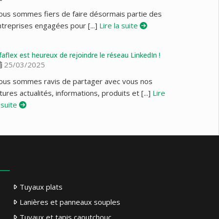
ous sommes fiers de faire désormais partie des
treprises engagées pour [...]
Lire la suite
faflex est heureux de rejoindre le réseau LinkedIn !
25/03/2025
ous sommes ravis de partager avec vous nos
tures actualités, informations, produits et [...]
Lire
 suite
Tuyaux plats
Lanières et panneaux souples
Tuyaux et tapis caoutchouc