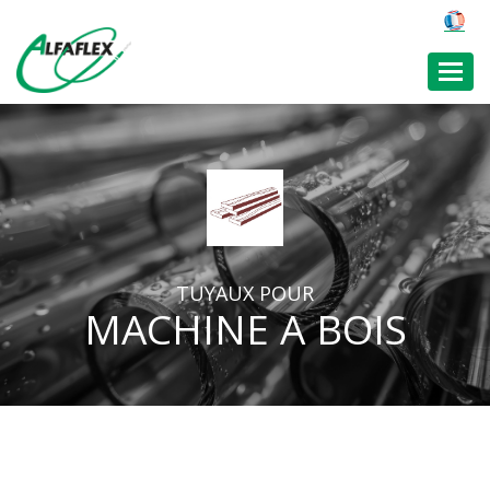
Toggl
TUYAUX POUR
MACHINE A BOIS