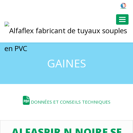
Toggl
GAINES
DONNÉES ET CONSEILS TECHNIQUES
ALFASPIR N NOIRE SE