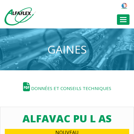
Toggl
GAINES
DONNÉES ET CONSEILS TECHNIQUES
ALFAVAC PU L AS
NOUVEAU