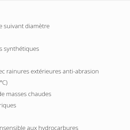
e suivant diamètre
ls synthétiques
vec rainures extérieures anti-abrasion
°C)
 de masses chaudes
riques
insensible aux hydrocarbures