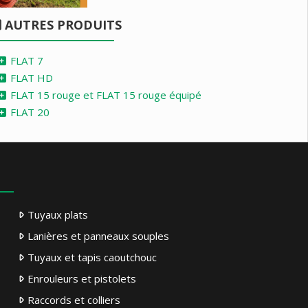
AUTRES PRODUITS
FLAT 7
FLAT HD
FLAT 15 rouge et FLAT 15 rouge équipé
FLAT 20
Tuyaux plats
Lanières et panneaux souples
Tuyaux et tapis caoutchouc
Enrouleurs et pistolets
Raccords et colliers