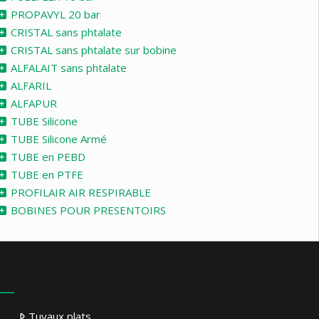
PROPAVYL 20 bar
CRISTAL sans phtalate
CRISTAL sans phtalate sur bobine
ALFALAIT sans phtalate
ALFARIL
ALFAPUR
TUBE Silicone
TUBE Silicone Armé
TUBE en PEBD
TUBE en PTFE
PROFILAIR AIR RESPIRABLE
BOBINES POUR PRESENTOIRS
Tuyaux plats