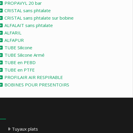
PROPAVYL 20 bar
CRISTAL sans phtalate
CRISTAL sans phtalate sur bobine
ALFALAIT sans phtalate
ALFARIL
ALFAPUR
TUBE Silicone
TUBE Silicone Armé
TUBE en PEBD
TUBE en PTFE
PROFILAIR AIR RESPIRABLE
BOBINES POUR PRESENTOIRS
Tuyaux plats