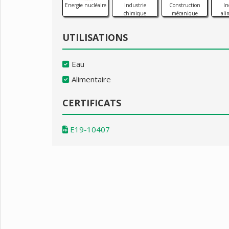
Energie nucléaire
Industrie
Construction
In
chimique
mécanique
ali
UTILISATIONS
Eau
Alimentaire
CERTIFICATS
E19-10407