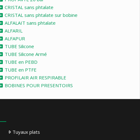
CRISTAL sans phtalate
CRISTAL sans phtalate sur bobine
ALFALAIT sans phtalate
ALFARIL
ALFAPUR
TUBE Silicone
TUBE Silicone Armé
TUBE en PEBD
TUBE en PTFE
PROFILAIR AIR RESPIRABLE
BOBINES POUR PRESENTOIRS
Tuyaux plats