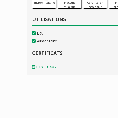
Energie nucléaire
Industrie
Construction
In
chimique
mécanique
ali
UTILISATIONS
Eau
Alimentaire
CERTIFICATS
E19-10407