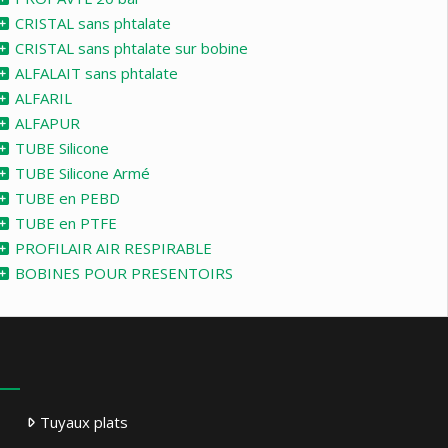
CRISTAL sans phtalate
CRISTAL sans phtalate sur bobine
ALFALAIT sans phtalate
ALFARIL
ALFAPUR
TUBE Silicone
TUBE Silicone Armé
TUBE en PEBD
TUBE en PTFE
PROFILAIR AIR RESPIRABLE
BOBINES POUR PRESENTOIRS
Tuyaux plats