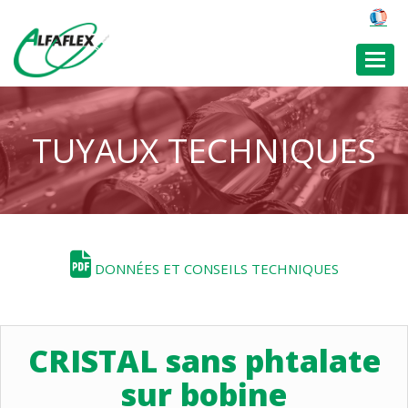
Toggl
TUYAUX TECHNIQUES
DONNÉES ET CONSEILS TECHNIQUES
CRISTAL sans phtalate
sur bobine