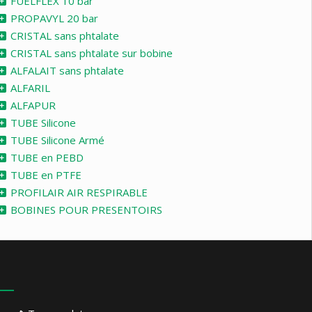
FUELFLEX 10 bar
PROPAVYL 20 bar
CRISTAL sans phtalate
CRISTAL sans phtalate sur bobine
ALFALAIT sans phtalate
ALFARIL
ALFAPUR
TUBE Silicone
TUBE Silicone Armé
TUBE en PEBD
TUBE en PTFE
PROFILAIR AIR RESPIRABLE
BOBINES POUR PRESENTOIRS