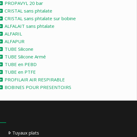
PROPAVYL 20 bar
CRISTAL sans phtalate
CRISTAL sans phtalate sur bobine
ALFALAIT sans phtalate
ALFARIL
ALFAPUR
TUBE Silicone
TUBE Silicone Armé
TUBE en PEBD
TUBE en PTFE
PROFILAIR AIR RESPIRABLE
BOBINES POUR PRESENTOIRS
Tuyaux plats