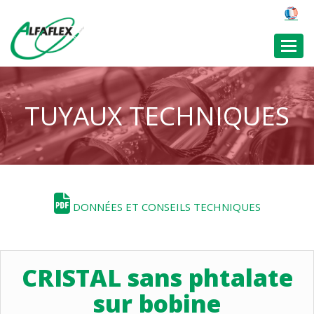
Toggl
TUYAUX TECHNIQUES
DONNÉES ET CONSEILS TECHNIQUES
CRISTAL sans phtalate
sur bobine