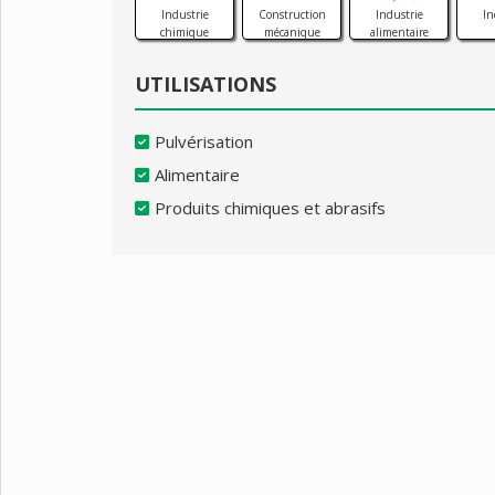
Industrie
Construction
Industrie
In
chimique
mécanique
alimentaire
UTILISATIONS
Pulvérisation
Alimentaire
Produits chimiques et abrasifs