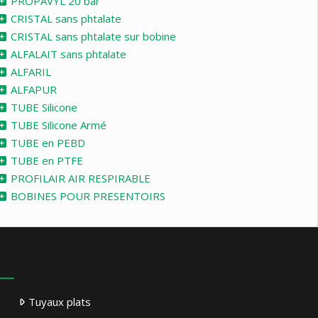
PROPAVYL 20 bar
CRISTAL sans phtalate
CRISTAL sans phtalate sur bobine
ALFALAIT sans phtalate
ALFARIL
ALFAPUR
TUBE Silicone
TUBE Silicone Armé
TUBE en PEBD
TUBE en PTFE
PROFILAIR AIR RESPIRABLE
BOBINES POUR PRESENTOIRS
Tuyaux plats