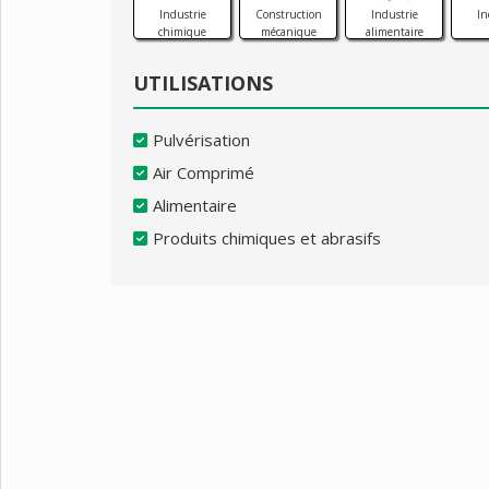
Industrie
Construction
Industrie
In
chimique
mécanique
alimentaire
UTILISATIONS
Pulvérisation
Air Comprimé
Alimentaire
Produits chimiques et abrasifs