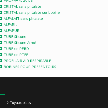
PROPAVYL 20 bar
CRISTAL sans phtalate
CRISTAL sans phtalate sur bobine
ALFALAIT sans phtalate
ALFARIL
ALFAPUR
TUBE Silicone
TUBE Silicone Armé
TUBE en PEBD
TUBE en PTFE
PROFILAIR AIR RESPIRABLE
BOBINES POUR PRESENTOIRS
Tuyaux plats