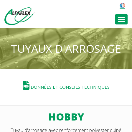
Toggl
TUYAUX D'ARROSAGE
DONNÉES ET CONSEILS TECHNIQUES
HOBBY
Tuyau d'arrosage avec renforcement polyester quipé