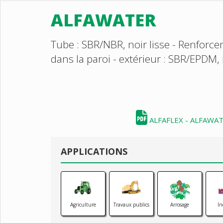
ALFAWATER
Tube : SBR/NBR, noir lisse - Renforcem
dans la paroi - extérieur : SBR/EPDM
ALFAFLEX - ALFAWA
APPLICATIONS
Agriculture
Travaux publics
Arrosage
In