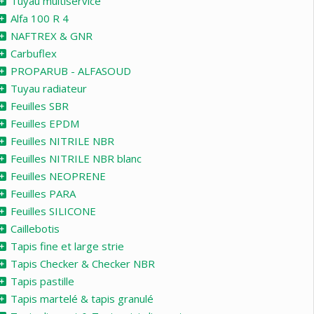
Tuyau multiservice
Alfa 100 R 4
NAFTREX & GNR
Carbuflex
PROPARUB - ALFASOUD
Tuyau radiateur
Feuilles SBR
Feuilles EPDM
Feuilles NITRILE NBR
Feuilles NITRILE NBR blanc
Feuilles NEOPRENE
Feuilles PARA
Feuilles SILICONE
Caillebotis
Tapis fine et large strie
Tapis Checker & Checker NBR
Tapis pastille
Tapis martelé & tapis granulé