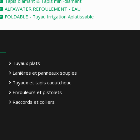
Tapis diamant & Tapis mini-diamant
ALFAWATER REFOULEMENT - EAU
FOLDABLE - Tuyau Irrigation Aplatissable
Tuyaux plats
Lanières et panneaux souples
Tuyaux et tapis caoutchouc
Enrouleurs et pistolets
Raccords et colliers