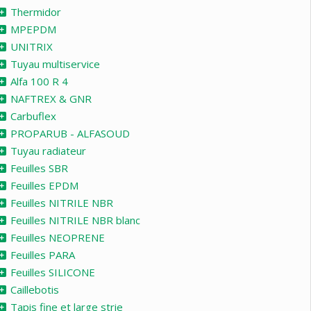
Thermidor
MPEPDM
UNITRIX
Tuyau multiservice
Alfa 100 R 4
NAFTREX & GNR
Carbuflex
PROPARUB - ALFASOUD
Tuyau radiateur
Feuilles SBR
Feuilles EPDM
Feuilles NITRILE NBR
Feuilles NITRILE NBR blanc
Feuilles NEOPRENE
Feuilles PARA
Feuilles SILICONE
Caillebotis
Tapis fine et large strie