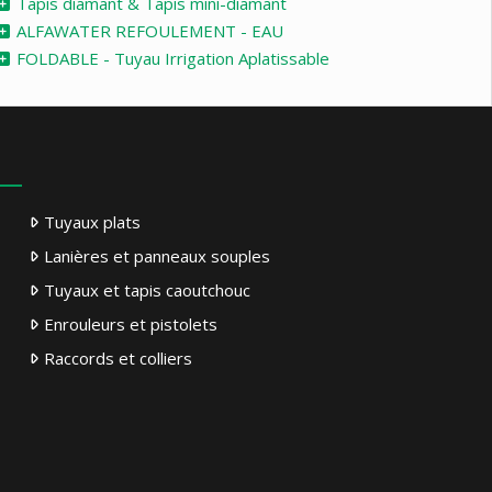
Tapis diamant & Tapis mini-diamant
ALFAWATER REFOULEMENT - EAU
FOLDABLE - Tuyau Irrigation Aplatissable
Tuyaux plats
Lanières et panneaux souples
Tuyaux et tapis caoutchouc
Enrouleurs et pistolets
Raccords et colliers