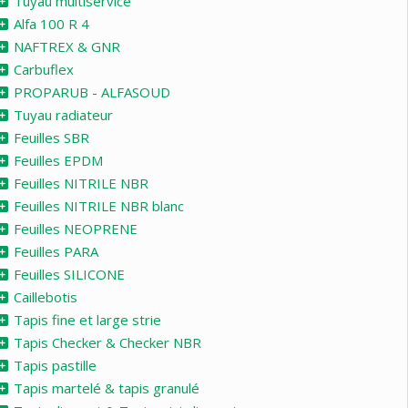
Tuyau multiservice
Alfa 100 R 4
NAFTREX & GNR
Carbuflex
PROPARUB - ALFASOUD
Tuyau radiateur
Feuilles SBR
Feuilles EPDM
Feuilles NITRILE NBR
Feuilles NITRILE NBR blanc
Feuilles NEOPRENE
Feuilles PARA
Feuilles SILICONE
Caillebotis
Tapis fine et large strie
Tapis Checker & Checker NBR
Tapis pastille
Tapis martelé & tapis granulé