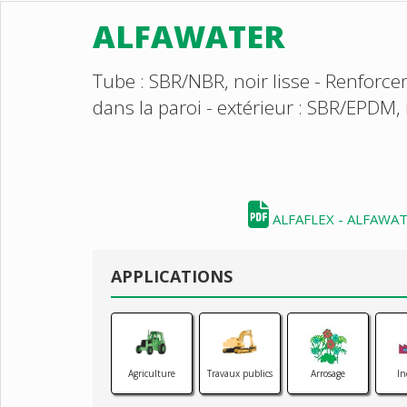
ALFAWATER
Tube : SBR/NBR, noir lisse - Renforcem
dans la paroi - extérieur : SBR/EPDM
ALFAFLEX - ALFAWA
APPLICATIONS
Agriculture
Travaux publics
Arrosage
In